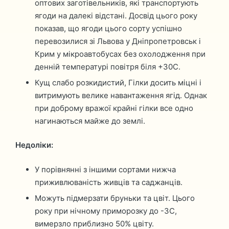
оптових заготівельників, які транспортують
ягоди на далекі відстані. Досвід цього року
показав, що ягоди цього сорту успішно
перевозилися зі Львова у Дніпропетровськ і
Крим у мікроавтобусах без охолодження при
денній температурі повітря біля +30С.
Кущ слабо розкидистий, Гілки досить міцні і
витримують велике навантаження ягід. Однак
при доброму вражої крайні гілки все одно
нагинаються майже до землі.
Недоліки:
У порівнянні з іншими сортами нижча
приживлюваність живців та саджанців.
Можуть підмерзати бруньки та цвіт. Цього
року при нічному приморозку до -3С,
вимерзло приблизно 50% цвіту.