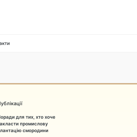
акти
ублікації
оради для тих, хто хоче
акласти промислову
лантацію смородини