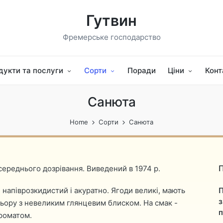
Гутвин
Фремерське господарство
дукти та послуги
Сорти
Поради
Ціни
Конт
Санюта
Home
Сорти
Санюта
П
 середнього дозрівання. Виведений в 1974 р.
 напіврозкидистий і акуратно. Ягоди великі, мають
П
з
льору з невеликим глянцевим блиском. На смак -
п
ароматом.