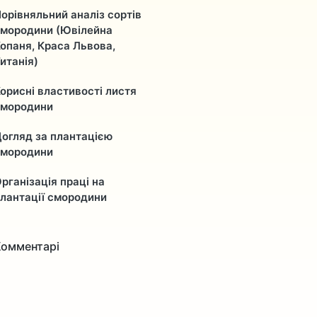
орівняльний аналіз сортів
мородини (Ювілейна
опаня, Краса Львова,
итанія)
орисні властивості листя
смородини
огляд за плантацією
смородини
рганізація праці на
лантації смородини
Комментарі