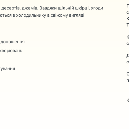
П
десертів, джемів. Завдяки щільній шкірці, ягоди
с
ється в холодильнику в свіжому вигляді.
К
Т
К
лодоношення
ахворювань
Д
жування
О
п