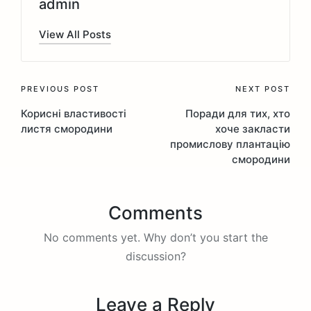
admin
View All Posts
Post
PREVIOUS POST
NEXT POST
Корисні властивості
Поради для тих, хто
navigation
листя смородини
хоче закласти
промислову плантацію
смородини
Comments
No comments yet. Why don’t you start the
discussion?
Leave a Reply