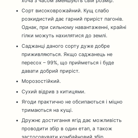
хоча з часом зменшують свій розмір.
Сорт високоврожайний. Кущ слабо
розкидистий дає гарний приріст пагонів.
Однак, при сильному навантаженні, крайні
гілки можуть нахилятися до землі.
Саджанці даного сорту дуже добре
приживляються. Якщо саджанець не
пересох – 99%, що прийметься і буде
давати добрий приріст.
Морозостійкий.
Сухий відрив з китицями.
Ягоди практично не обсипаються і міцно
тримаються на кущі.
Дружнє достигання ягід дає можливість
проводити збір в один етап, а також
застосовувати комбайновий збір.