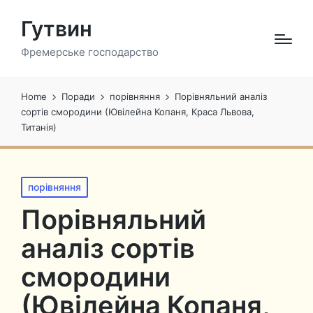
Гутвин
Фремерське господарство
Home
Поради
порівняння
Порівняльний аналіз
сортів смородини (Ювілейна Копаня, Краса Львова,
Титанія)
Posted
порівняння
in
Порівняльний
аналіз сортів
смородини
(Ювілейна Копаня,