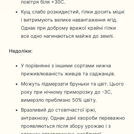
повітря біля +30С.
Кущ слабо розкидистий, гілки досить міцні
і витримують велике навантаження ягід.
Однак при доброму вражої крайні гілки
все одно нагинаються майже до землі.
Недоліки:
У порівнянні з іншими сортами нижча
приживлюваність живців та саджанців.
Можуть підмерзати бруньки та цвіт. Цього
року при нічному приморозку до -3С,
вимерзло приблизно 50% цвіту.
Вразливий до стовпчастої іржі,
антракнозу. Однак дані хвороби переважно
проявляються після збору урожаю і з