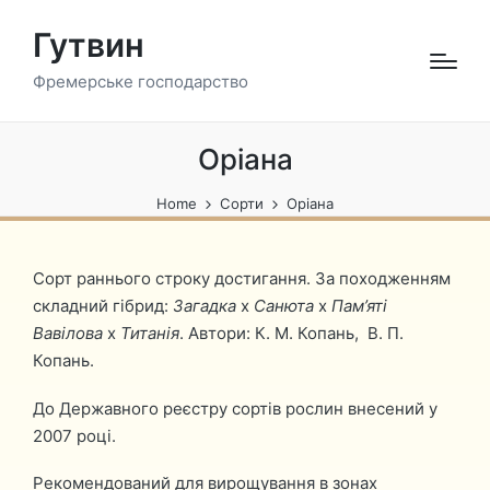
Гутвин
Фремерське господарство
Оріана
Home
Сорти
Оріана
Сорт раннього строку достигання. За походженням
складний гібрид:
Загадка
х
Санюта
х
Пам’яті
Вавілова
х
Титанія
. Автори: К. М. Копань, В. П.
Копань.
До Державного реєстру сортів рослин внесений у
2007 році.
Рекомендований для вирощування в зонах