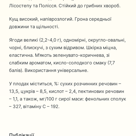
Лісостепу та Полісся. Стійкий до грибних хвороб.
Кущ високий, напіврозлогий. Грона середньої
довжини та щільності.
Ягоди великі (2,2-4,0 г), одномірні, округло-овальні,
чорні, блискучі, з сухим відривом. Шкірка міцна,
еластична. М’якоть зеленувато-коричнева, зі
слабким ароматом, кисло-солодкого смаку (7,7
балів). Використання універсальне.
У плодах міститься, %: сухих розчинних речовин –
13,5, цукрів – 8,5, кислот – 2,4, пектинових речовин
– 1,1, а також, мг/100 г сирої маси: фенольних сполук
– 327, вітаміну С – 192.
Публікації